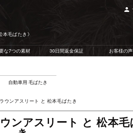
person
松本毛ばたき》
要な7つの素材
30日間返金保証
お客様の声
自動車用 毛ばたき
 クラウンアスリート と 松本毛ばたき
クラウンアスリート と 松本
き