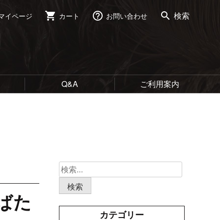
shopping_cart
help_outline
search
検索
マイページ
カート
お問い合わせ
Q&A
ご利用案内
検
索:
毛ばた
カテゴリー