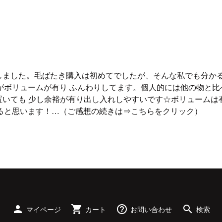
しました。毛ばたき購入は初めてでしたが、そんな私でも分かる
がボリュームが有り ふんわりしてます。個人的には他の物と比
置いても 少し余裕が有り出し入れしやすいです☆ボリュームは
ると思います！…（ご感想の続きは⇒
こちらをクリック
）
person
shopping_cart
help_outline
search
マイページ
カート
お問い合わせ
検索