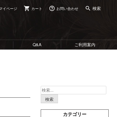
shopping_cart
help_outline
search
検索
マイページ
カート
お問い合わせ
Q&A
ご利用案内
検
索:
カテゴリー