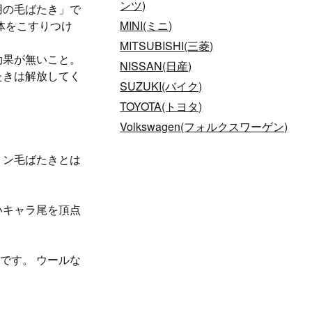
ンツ)
用の毛ばたき」で
MINI(ミニ)
体をこすりつけ
MITSUBISHI(三菱)
効果が無いこと。
NISSAN(日産)
たきは解放してく
SUZUKI(バイク)
TOYOTA(トヨタ)
Volkswagen(フォルクスワーゲン)
トン毛ばたきとは
いキャラ尾を頂点
です。 ウールな