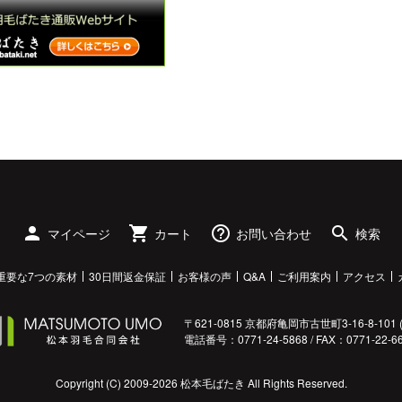
person
shopping_cart
help_outline
search
マイページ
カート
お問い合わせ
検索
重要な7つの素材
30日間返金保証
お客様の声
Q&A
ご利用案内
アクセス
〒621-0815 京都府亀岡市古世町3-16-8-101 (
電話番号：
0771-24-5868
/ FAX：0771-22-6
Copyright (C) 2009-2026 松本毛ばたき All Rights Reserved.