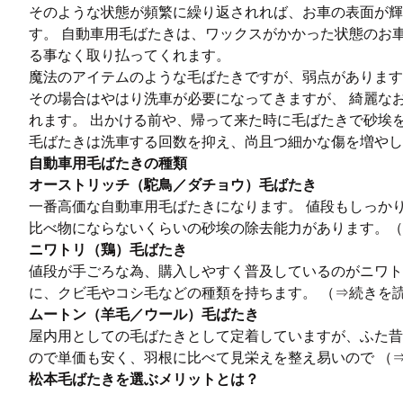
そのような状態が頻繁に繰り返されれば、お車の表面が
す。 自動車用毛ばたきは、ワックスがかかった状態のお
る事なく取り払ってくれます。
魔法のアイテムのような毛ばたきですが、弱点があります
その場合はやはり洗車が必要になってきますが、 綺麗な
れます。 出かける前や、帰って来た時に毛ばたきで砂埃
毛ばたきは洗車する回数を抑え、尚且つ細かな傷を増や
自動車用毛ばたきの種類
オーストリッチ（駝鳥／ダチョウ）毛ばたき
一番高価な自動車用毛ばたきになります。 値段もしっか
比べ物にならないくらいの砂埃の除去能力があります。（
ニワトリ（鶏）毛ばたき
値段が手ごろな為、購入しやすく普及しているのがニワト
に、クビ毛やコシ毛などの種類を持ちます。 （
⇒続きを
ムートン（羊毛／ウール）毛ばたき
屋内用としての毛ばたきとして定着していますが、ふた昔
ので単価も安く、羽根に比べて見栄えを整え易いので （
松本毛ばたきを選ぶメリットとは？