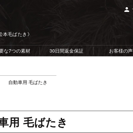
person
松本毛ばたき》
要な7つの素材
30日間返金保証
お客様の声
自動車用 毛ばたき
車用 毛ばたき