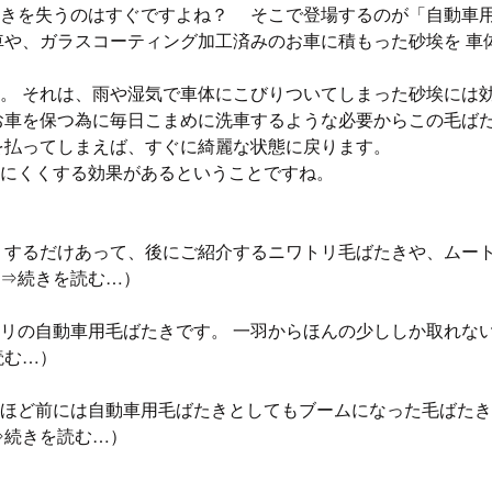
輝きを失うのはすぐですよね？ そこで登場するのが「自動車
車や、ガラスコーティング加工済みのお車に積もった砂埃を 車
。 それは、雨や湿気で車体にこびりついてしまった砂埃には
お車を保つ為に毎日こまめに洗車するような必要からこの毛ば
を払ってしまえば、すぐに綺麗な状態に戻ります。
しにくくする効果があるということですね。
りするだけあって、後にご紹介するニワトリ毛ばたきや、ムー
⇒続きを読む…
）
リの自動車用毛ばたきです。 一羽からほんの少ししか取れな
読む…
）
ほど前には自動車用毛ばたきとしてもブームになった毛ばたき
⇒続きを読む…
）